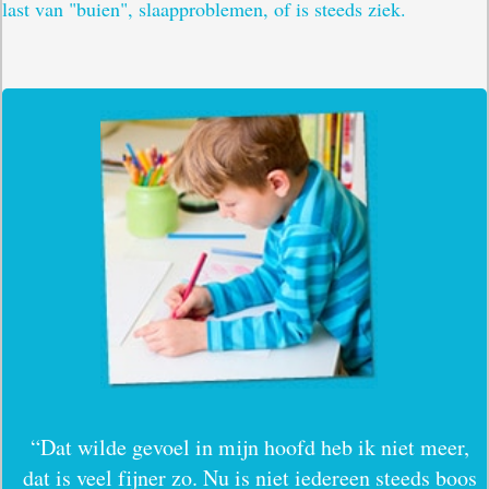
last van "buien", slaapproblemen, of is steeds ziek.
“Dat wilde gevoel in mijn hoofd heb ik niet meer,
dat is veel fijner zo. Nu is niet iedereen steeds boos